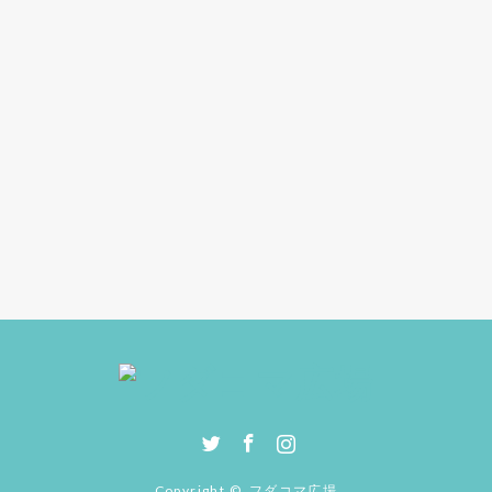
Twitter
Facebook
Instagram
Copyright ©
フダコマ広場