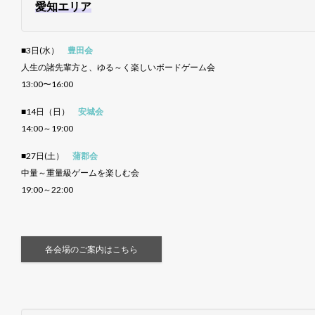
愛知エリア
■3日(水）
豊田会
人生の諸先輩方と、ゆる～く楽しいボードゲーム会
13:00〜16:00
■14日（日）
安城会
14:00～19:00
■27日(土）
蒲郡会
中量～重量級ゲームを楽しむ会
19:00～22:00
各会場のご案内はこちら